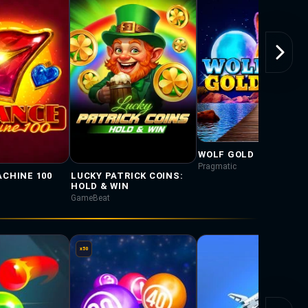
WOLF GOLD
Pragmatic
CHINE 100
LUCKY PATRICK COINS:
HOLD & WIN
GameBeat
x50