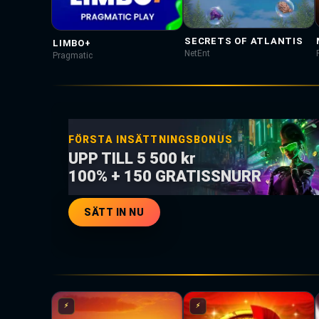
SECRETS OF ATLANTIS
LIMBO+
NetEnt
Pragmatic
FÖRSTA INSÄTTNINGSBONUS
UPP TILL 5 500 kr
100% + 150 GRATISSNURR
SÄTT IN NU
⚡
⚡