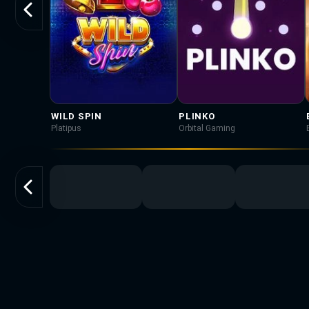
WILD SPIN
PLINKO
Platipus
Orbital Gaming