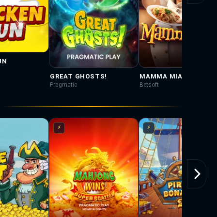
UN
GREAT GHOSTS!
MAMMA MIA! 2
Pragmatic
Betsoft
⚡
⚡