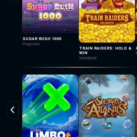
SUGAR RUSH 1000
Pragmatic
TRAIN RAIDERS: HOLD &
WIN
GameBeat