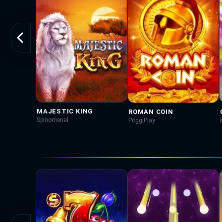
MAJESTIC KING
ROMAN COIN
Spinomenal
PoggiPlay