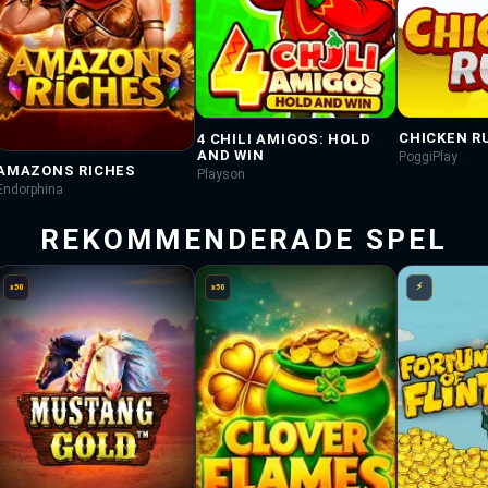
CHICKEN R
4 CHILI AMIGOS: HOLD
AND WIN
PoggiPlay
AMAZONS RICHES
Playson
Endorphina
REKOMMENDERADE SPEL
⚡
x50
x50