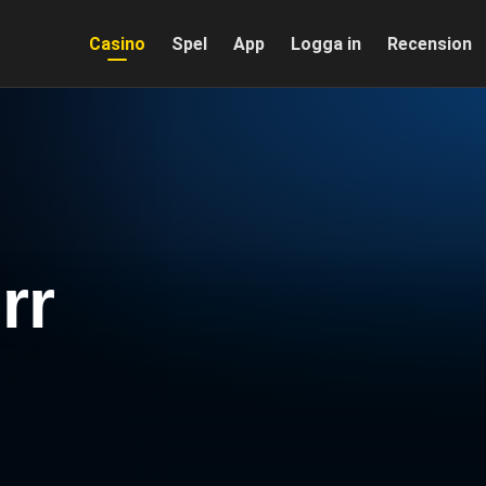
Casino
Spel
App
Logga in
Recension
rr