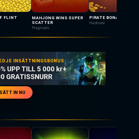
F FLINT
PIRATE BONANZA 2
MAHJONG WINS SUPER
SCATTER
Hacksaw
Pragmatic
EDJE INSÄTTNINGSBONUS
% UPP TILL 5 000 kr+
00 GRATISSNURR
SÄTT IN NU