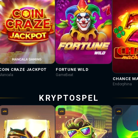
COIN CRAZE JACKPOT
FORTUNE WILD
Mancala
GameBeat
CHANCE MA
Endorphina
KRYPTOSPEL
x50
x50
x50